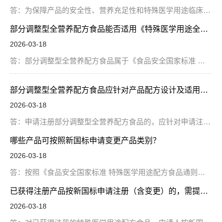
答：为保障产品的安全性、营养充足性和特殊医学用途临床效果，适用于1岁～10岁食物蛋白过敏人群的乳蛋白深度水解配方，一般应提供申请注册产品或所使用水解蛋白针对适用人群的临床试验材料；适用于1岁～10岁胃肠道功能障碍人群的乳蛋白深度水解配方，可从胃肠道功能症状改变等方面提供临床使用依据。
部分调整型全营养配方食品能否适用《特殊医学用途全营养配方食品注册指南》？
2026-03-18
答：部分调整型全营养配方食品属于《食品安全国家标准 特殊医学用途配方食品通则》（GB 29922-2025）中新增的类别，不能适用《特殊医学用途全营养配方食品注册指南》。
部分调整型全营养配方食品应针对产品配方设计及适用的特殊医学状况人群提供哪些材料？
2026-03-18
答：申请注册部分调整型全营养配方食品的，应针对申请注册产品的临床使用场景、适用人群、不适用人群（禁用或/和慎用人群等）等进行全面评估，并提供产品能量、宏量营养素等调整依据，适用人群、不适用人群以及确定依据，临床使用或研究材料等，在标签说明书中增加相应风险提示。
哪些产品可按照新国标申请变更产品类别？
2026-03-18
答：按照《食品安全国家标准 特殊医学用途配方食品通则》（GB 29922-2013）产品类别已获得注册的产品，符合新国标新增产品类别及技术要求的，可申请变更产品类别，并提供相应依据。
已获得注册产品按新国标申请注册（含变更）的，需提交哪些申请材料、是否需要提交稳定性研究材料、是否需要进行现场核查和抽样检验？
2026-03-18