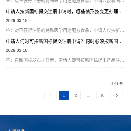
答：对已获得注册的特殊医学用途配方食品，申请人按新国标申请注册（含变更）的，应按《特殊医学用途配方食品注册申请材料项目与要求（试行）（2017修订版）》提交材料，未发生变化的材料不再重复提交，并予以说明。产品研发报告中，应详细说明产品配方、生产工艺等调整的研发论证情况以及调整前后的差异。申请人应参照《特殊医学用途配方食品稳定性研究要求（试行）（2017 修订版）》要求组织开展稳定性研究，并保留记录备查。审评机构根据食品安全风险组织对申请人进行生产现场核查和抽样检验。对已获注册的特殊医学用途配方食品，申请人仅按新国标申请注册（含变更）且生产工艺未发生实质性变化的，一般不再进行生产现场核查和抽样检验。
申请人按新国标提交注册申请时，哪些情形按变更办理？哪些情形按新产品注册办理？
2026-03-18
答：对已获得注册的特殊医学用途配方食品，申请人仅按新国标调整产品配方、标签说明书或产品类别的，原则上按变更注册办理。例如，根据新国标膳食纤维能量系数修订产品能量和其他营养成分标示值，根据二十二碳六烯酸（DHA）和二十碳四烯酸（AA）计量单位变化修订标示值等。同时调整产品配方、生产工艺等内容，实质上已构成新产品配方的，按注销原产品、申请新产品注册办理。
申请人何时可按新国标提交注册申请？何时必须按新国标组织生产？
2026-03-18
答：自新国标发布之日起，申请人即可按新国标提出产品注册（含变更）申请，获得注册后即可按新国标注册的产品配方、生产工艺等技术要求组织生产。自新国标实施之日起，生产企业应当按照新国标注册的技术要求组织生产，此前按照《食品安全国家标准 特殊医学用途配方食品通则》（GB 29922-2013）生产的产品可以销售至保质期结束。考虑到补正材料、审评审批等环节所需时间，需按新国标变更注册的，建议申请人尽早提交变更注册申请。
共 91 条
1
2
…
10