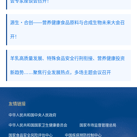
会专家座谈会召开！
源生・合创——营养健康食品原料与合成生物未来大会召
开！
羊乳高质量发展、特殊食品安全行刑衔接、营养健康投资
新趋势……聚焦行业发展热点，多场主题会议召开
友情链接
中华人民共和国中央人民政府
中华人民共和国国家卫生健康委员会
国家市场监督管理总局
国家食品安全风险评估中心
中国疾病预防控制中心