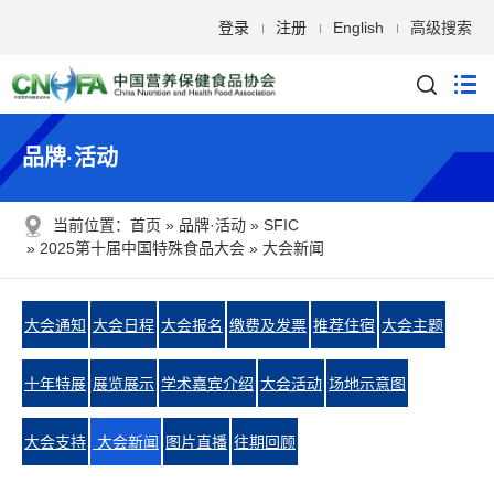
登录
注册
English
高级搜索
品牌·活动
当前位置：
首页
品牌·活动
SFIC
2025第十届中国特殊食品大会
大会新闻
大会通知
大会日程
大会报名
缴费及发票
推荐住宿
大会主题
十年特展
展览展示
学术嘉宾介绍
大会活动
场地示意图
大会支持
大会新闻
图片直播
往期回顾