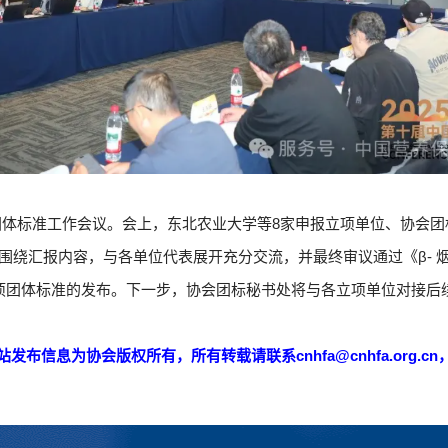
6期团体标准工作会议。会上，东北农业大学等8家申报立项单位、协
绕汇报内容，与各单位代表展开充分交流，并最终审议通过《β- 烟
项团体标准的发布。下一步，协会团标秘书处将与各立项单位对接后
发布信息为协会版权所有，所有转载请联系cnhfa@cnhfa.org.c