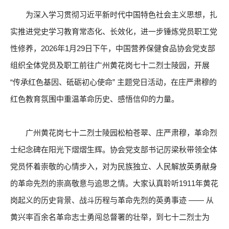
为深入学习贯彻习近平新时代中国特色社会主义思想，扎
实推进党史学习教育常态化、长效化，进一步锤炼党员职工党
性修养，2026年1月29日下午，中国营养保健食品协会党支部
组织全体党员及职工前往广州黄花岗七十二烈士陵园，开展
“传承红色基因、砥砺初心使命” 主题党日活动，在庄严肃穆的
红色教育氛围中重温革命历史、感悟信仰的力量。
广州黄花岗七十二烈士陵园松柏苍翠、庄严肃穆，革命烈
士纪念碑在阳光下熠熠生辉。协会党支部书记厉梁秋带领全体
党员怀着崇敬的心情步入，对为民族独立、人民解放英勇献身
的革命先烈的崇高敬意与追思之情。大家认真聆听1911年黄花
岗起义的历史背景、战斗历程与革命先烈的英勇事迹 —— 从
黄兴率百余名革命志士勇闯总督署的壮举，到七十二烈士为