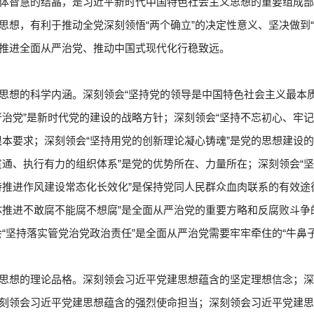
体智慧的结晶，是习近平新时代中国特色社会主义思想的重要组成
思想，有利于推动全党深刻领悟“两个确立”的决定性意义、坚决做到
推进全面从严治党、推动中国式现代化行稳致远。
思想的科学内涵。深刻领会“坚持党的领导是中国特色社会主义最本质
治党”是新时代党的建设的战略方针；深刻领会“坚持不忘初心、牢记
本要求；深刻领会“坚持用党的创新理论凝心铸魂”是党的思想建设的
贯通、执行有力的组织体系”是党的优势所在、力量所在；深刻领会“
持推进作风建设常态化长效化”是保持党同人民群众血肉联系的有效途
体推进不敢腐不能腐不想腐”是全面从严治党的重要方略和反腐败斗争
“坚持落实管党治党政治责任”是全面从严治党需要牢牢牵住的“牛鼻子
思想的理论品格。深刻领会习近平党建思想蕴含的坚定理想信念；
刻领会习近平党建思想蕴含的强烈使命担当；深刻领会习近平党建