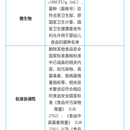
≥106CFU/g
（
mL
）
,
菌种（菌株号）应
符合原卫生部、原
微生物
国家卫生计委、国
家卫生健康委发布
的允许用于婴幼儿
食品的菌种名单
删除其他食品安全
国家标准基础标准
中已涵盖的相关内
容，如污染物、真
菌毒素、致病菌限
量指标等，相关技
术要求应符合相应
的食品安全国家标
标准协调性
准《食品中污染物
限量》（
GB
2762
）、《食品中
真菌素限量》（
GB
2761
）以及《食品