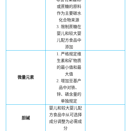
或蔗糖的原料
作为主要碳水
化合物来源
3.
限制蔗糖在
婴儿和较大婴
儿配方食品中
添加
1.
严格规定维
生素和矿物质
的最小值和最
大值
微量元素
2.
增加豆基产
品中对铁、
锌、磷含量的
单独规定
婴儿和较大婴儿配
方食品中从可选择
胆碱
成分调整为必需成
分