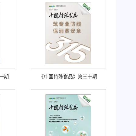
一期
《中国特殊食品》第三十期