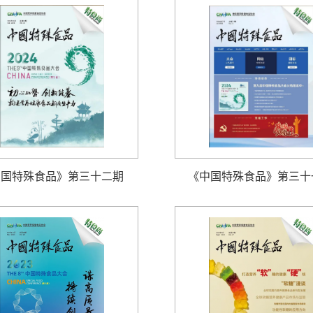
中国特殊食品》第三十二期
《中国特殊食品》第三十