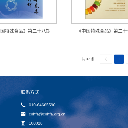
中国特殊食品》第二十八期
《中国特殊食品》第二十
共 37 条
1
联系方式
010-64665590
cnhfa@cnhfa.org.cn
100028