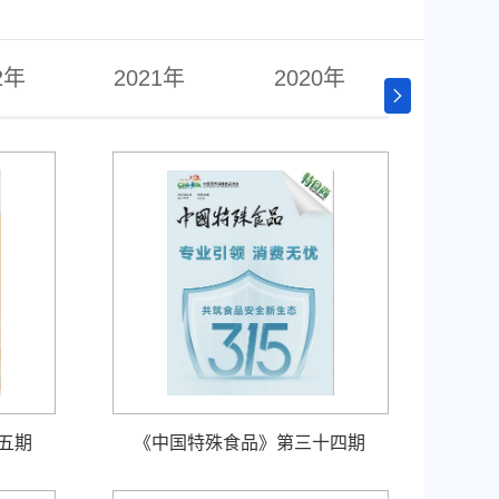
2年
2021年
2020年
2019
五期
《中国特殊食品》第三十四期