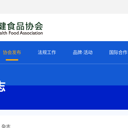
协会发布
法规工作
品牌·活动
国际合作
志
》杂志