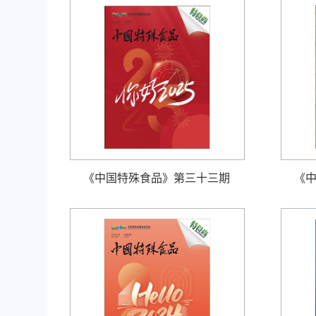
《中国特殊食品》第三十三期
《