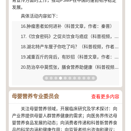
育宣传方面的工作，推动FSMP在中国的蓬勃有序稳定
发展。
具体活动内容如下：
16.肿瘤患者如何进补（科普文章，作者：秦晋）
17.《饮食密码》之促炎饮食与癌症（科普视频，作者：陆怡）
18.湖北特产车厘子你吃了吗？（科普视频，作者：代雪梅）
19.减重百斤的背后，有妙招（科普文章，作者：沈峰）
20.防治卒中莫慌张，膳食营养助健康（科普视频，作者：景蕙琳）
母婴营养专业委员会
查看更多内容
关注母婴营养领域，开展临床研究及学术探讨：向
产业界提供母婴人群营养健康的需求；向医务界传达母
婴营养食品发展的动态；向消费者传递和科普新营养食
品的科学内涵和健康作用；向监管者给出咨询和建议；