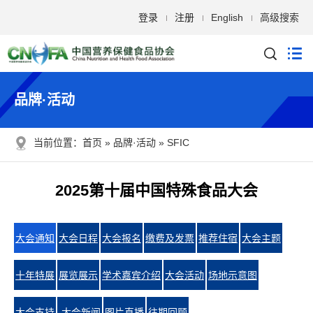
登录
注册
English
高级搜索
品牌·活动
当前位置：
首页
品牌·活动
SFIC
2025第十届中国特殊食品大会
大会通知
大会日程
大会报名
缴费及发票
推荐住宿
大会主题
十年特展
展览展示
学术嘉宾介绍
大会活动
场地示意图
大会支持
大会新闻
图片直播
往期回顾